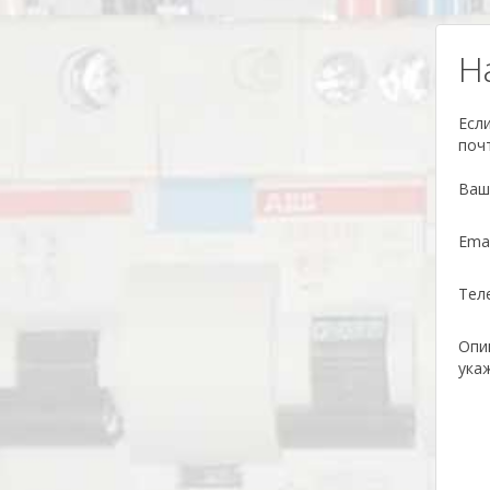
­
Есл
поч
Ваш
Ema
Тел
Опи
ука